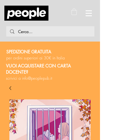
SPEDIZIONE GRATUITA
per ordini superiori ai 30€ in Italia
VUOI ACQUISTARE CON CARTA
DOCENTE?
scrivici a
info@peoplepub.it