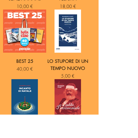
Prezzo
Prezzo
10,00 €
18,00 €
BEST 25
LO STUPORE DI UN
TEMPO NUOVO
Prezzo
40,00 €
Prezzo
5,00 €
INCANTO DI
BABBO
NATALE
PATRIMONIALE