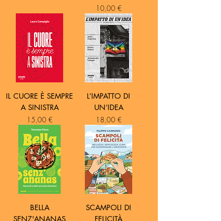
Prezzo
10,00 €
IL CUORE È SEMPRE
L’IMPATTO DI
A SINISTRA
UN’IDEA
Prezzo
Prezzo
15,00 €
18,00 €
BELLA
SCAMPOLI DI
SENZ'ANANAS
FELICITÀ