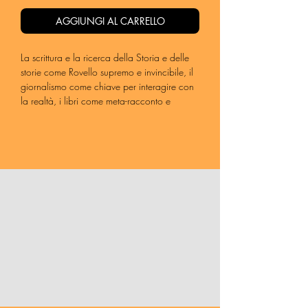
AGGIUNGI AL CARRELLO
La scrittura e la ricerca della Storia e delle
storie come Rovello supremo e invincibile, il
giornalismo come chiave per interagire con
la realtà, i libri come meta-racconto e
contemporaneamente vita parallela: una
serie di incontri, reali o virtuali, comunque
romanzati, attraverso i quali si narrano
alcuni momenti di questo presente in
evoluzione e di un immaginario in
movimento. Si tratta, dunque, di un libro a
metà tra “autofiction” e reportage
giornalistico, riflessione personale e
invenzione narrativa, scritto a tratti come un
romanzo, un sogno, la scena di un film, a
tratti come un racconto autobiografico, a
tratti come un reportage, con i piani che si
intersecano continuamente tra di loro. E un
movimento incessante tra dentro e fuori,