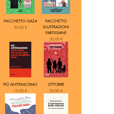
UfddPr.Og (“Una foto diversa della prima
Repubblica. Ogni giorno”, pagina social di
ostalgia primo-repubblicana con più di
100mila like).
PACCHETTO GAZA
PACCHETTO
ILLUSTRAZIONI
Prezzo
30,00 €
PARTIGIANE
Prezzo
30,00 €
PIÙ ANTIFASCISMO
OTTOBRE
Prezzo
Prezzo
10,00 €
20,00 €