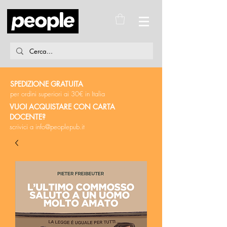
SPEDIZIONE GRATUITA
per ordini superiori ai 30€ in Italia
VUOI ACQUISTARE CON CARTA
DOCENTE?
scrivici a
info@peoplepub.it