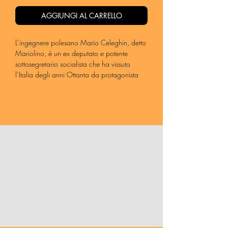
AGGIUNGI AL CARRELLO
L’ingegnere polesano Mario Celeghin, detto
Mariolino, è un ex deputato e potente
sottosegretario socialista che ha vissuto
l’Italia degli anni Ottanta da protagonista
delle cronache. Non solo politiche, per via
della sua relazione con l’attrice Eleonora
Brandolini. Dopo una breve malattia, ormai
da anni semidimenticato, muore a Milano
una sera di dicembre del 2019. Non
esattamente circondato dall’affetto di tutti i
suoi cari: cinque figli avuti da tre donne
diverse più un’ultima, giovane, amante.
Celeghin aveva in realtà iniziato a morire
molti anni prima, nella primavera del 1992.
Quando, dopo la scomparsa del suo
grande protettore, Rodolfo Maria Morelli,
fallisce una scontata rielezione in
Parlamento. Poco dopo rimane invischiato in