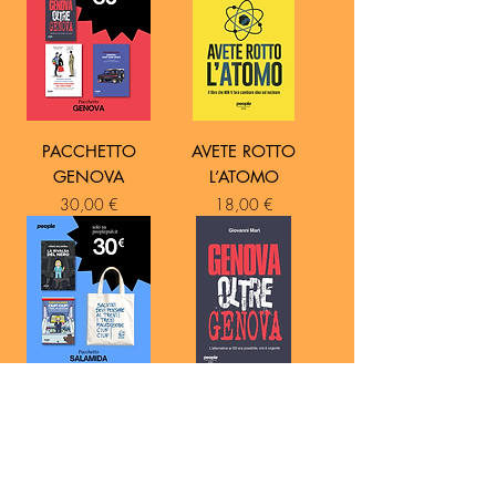
PACCHETTO
AVETE ROTTO
GENOVA
L’ATOMO
Prezzo
Prezzo
30,00 €
18,00 €
PACCHETTO
GENOVA OLTRE
SALAMIDA
GENOVA
Prezzo
Prezzo
30,00 €
14,00 €