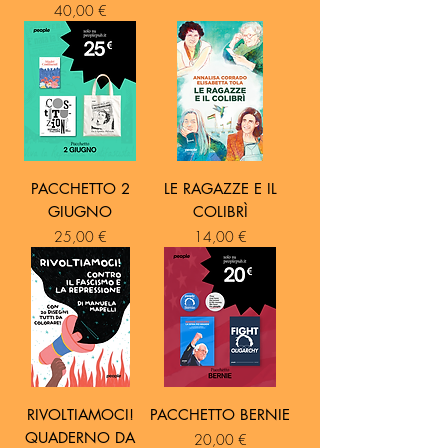
pallavolo, da giocatore a presidente, e ha
Prezzo
40,00 €
avuto una breve ma interessante esperienza
come comunicatore scientifico. Per un
appassionato di storia e di sport la sintesi
perfetta è proprio scrivere di entrambi.
PACCHETTO 2
LE RAGAZZE E IL
GIUGNO
COLIBRÌ
Prezzo
Prezzo
25,00 €
14,00 €
RIVOLTIAMOCI!
PACCHETTO BERNIE
QUADERNO DA
Prezzo
20,00 €