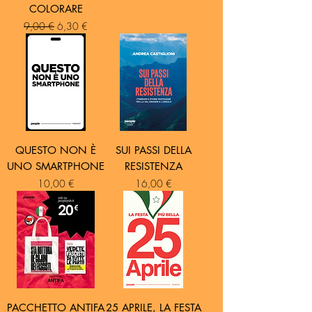
COLORARE
Prezzo regolare
Prezzo scontato
9,00 €
6,30 €
QUESTO NON È
SUI PASSI DELLA
UNO SMARTPHONE
RESISTENZA
Prezzo
Prezzo
10,00 €
16,00 €
PACCHETTO ANTIFA
25 APRILE, LA FESTA