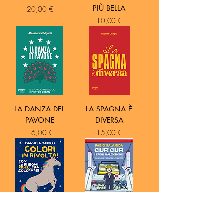
PIÙ BELLA
Prezzo
20,00 €
Prezzo
10,00 €
LA DANZA DEL
LA SPAGNA È
PAVONE
DIVERSA
Prezzo
Prezzo
16,00 €
15,00 €
COLORI IN
CIUF! CIUF! I TRENI,