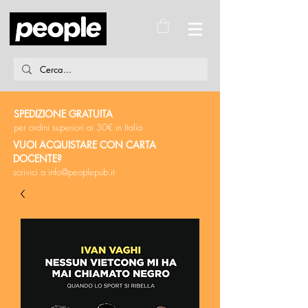
SPEDIZIONE GRATUITA
per ordini superiori ai 30€ in Italia
VUOI ACQUISTARE CON CARTA
DOCENTE?
scrivici a
info@peoplepub.it