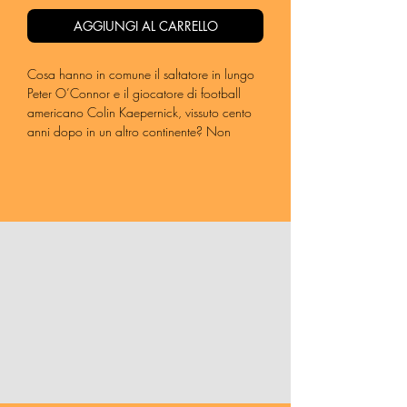
AGGIUNGI AL CARRELLO
Cosa hanno in comune il saltatore in lungo
Peter O’Connor e il giocatore di football
americano Colin Kaepernick, vissuto cento
anni dopo in un altro continente? Non
molto, ma hanno entrambi deciso, con un
atto plateale e inequivocabile, di far parte
della storia del loro tempo.
In mezzo alle loro storie ce ne sono state
tante altre, quelle di sportivi più o meno
famosi che si sono resi protagonisti di
proteste più o meno eclatanti, che hanno
accompagnato la grande storia
dell’ultimo secolo in tutte le sue fasi più
significative e drammatiche. Sono
tantissimi gli episodi in cui il mondo dello
sport ha deciso di non stare a
guardare, dai conflitti per l’indipendenza
irlandese ai più recenti episodi