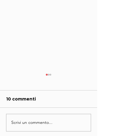
Auguri
10 commenti
Un'altra agenda
Scrivi un commento...