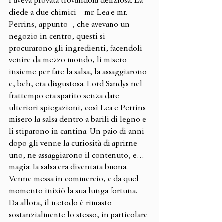
l’aveva provata trovandola deliziosa. La 
diede a due chimici – mr. Lea e mr. 
Perrins, appunto -, che avevano un 
negozio in centro, questi si 
procurarono gli ingredienti, facendoli 
venire da mezzo mondo, li misero 
insieme per fare la salsa, la assaggiarono 
e, beh, era disgustosa. Lord Sandys nel 
frattempo era sparito senza dare 
ulteriori spiegazioni, così Lea e Perrins 
misero la salsa dentro a barili di legno e 
li stiparono in cantina. Un paio di anni 
dopo gli venne la curiosità di aprirne 
uno, ne assaggiarono il contenuto, e… 
magia: la salsa era diventata buona. 
Venne messa in commercio, e da quel 
momento iniziò la sua lunga fortuna. 
Da allora, il metodo è rimasto 
sostanzialmente lo stesso, in particolare 