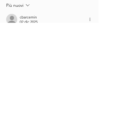
Più nuovi
cbarcemin
02 dic 2025
This post was really helpful.
weed oz
Mi piace
Rispondi
delfin jr armcin
25 nov 2025
This is really a great post
burn 3g disposable
Mi piace
Rispondi
Richlook
17 nov 2025
Discover 
mobile charms
 designed to 