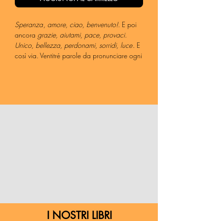
Speranza
, amore, ciao, benvenuto!
. E poi
ancora
grazie, aiutami, pace, provaci
.
Unico, bellezza, perdonami, sorridi, luce
. E
così via. Ventitré parole da pronunciare ogni
giorno, o in occasioni speciali, parole che
vorremmo sentirci dire o che vorremo avere il
coraggio di esprimere. Ventitré parole ed
espressioni tradotte in ventiquattro diverse
lingue del mondo, accompagnate da
illustrazioni fatte a mano e da una breve
riflessione sul loro significato. Questo perché
in ogni angolo del mondo siamo capaci di
pronunciarle, ne comprendiamo il
significato, nonostante le nostre differenze e
lingue che possono sembrare dei muri. C’è
una lingua che siamo o dovremmo essere
tutti capaci di comprendere, quella del
cuore, dell’umanità. Una lingua universale
che ci aiuta a stare bene nel mondo, ad
I NOSTRI LIBRI