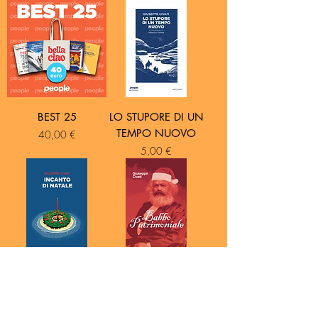
BEST 25
LO STUPORE DI UN
TEMPO NUOVO
Prezzo
40,00 €
Prezzo
5,00 €
INCANTO DI
BABBO
NATALE
PATRIMONIALE
Prezzo
Prezzo
5,00 €
5,00 €