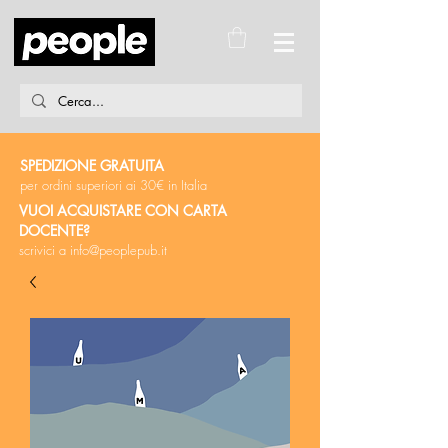
SPEDIZIONE GRATUITA
per ordini superiori ai 30€ in Italia
VUOI ACQUISTARE CON CARTA
DOCENTE?
scrivici a
info@peoplepub.it