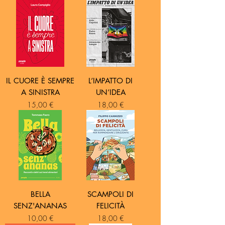
Venezia, decide di dedicarsi alla passione
che lo accompagna fin da bambino: il
disegno. Autodidatta, amante della street
art, intraprende un percorso che lo porta,
negli anni, a esprimersi artisticamente
attraverso il ritratto. Sui social è
@nicolagrotto_art.
Progettazione grafica e impaginazione:
IL CUORE È SEMPRE
L’IMPATTO DI
lemaus.it
A SINISTRA
UN’IDEA
Prezzo
Prezzo
15,00 €
18,00 €
BELLA
SCAMPOLI DI
SENZ'ANANAS
FELICITÀ
Prezzo
Prezzo
10,00 €
18,00 €