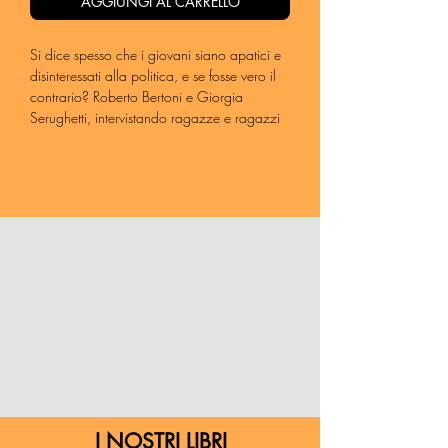
AGGIUNGI AL CARRELLO
Si dice spesso che i giovani siano apatici e
disinteressati alla politica, e se fosse vero il
contrario? Roberto Bertoni e Giorgia
Serughetti, intervistando ragazze e ragazzi
di oggi, mostrano il volto impegnato,
appassionato e partecipe di una
generazione che, al contrario, ha tanto da
dire e da dare.
Dai conflitti globali in corso alle nuove
frontiere del femminismo, dall’educazione
sentimentale nelle scuole alla giustizia
climatica, fino alla necessità di ribadire,
ogni giorno, che “un altro mondo è
possibile”, sono le protagoniste e i
protagonisti di questo libro, con le loro
storie, a sentire la necessità, di fronte al
fascismo montante, di definirsi “partigiani del
Terzo Millennio”.
I NOSTRI LIBRI