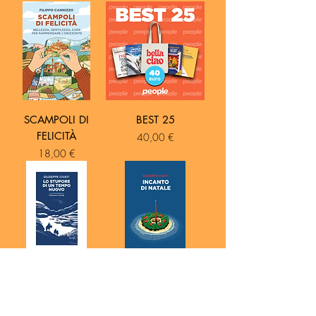
SCAMPOLI DI
BEST 25
FELICITÀ
Prezzo
40,00 €
Prezzo
18,00 €
LO STUPORE DI UN
INCANTO DI
TEMPO NUOVO
NATALE
Prezzo
Prezzo
5,00 €
5,00 €