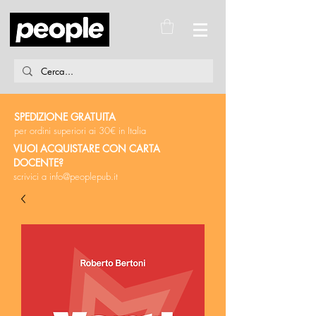
SPEDIZIONE GRATUITA
per ordini superiori ai 30€ in Italia
VUOI ACQUISTARE CON CARTA
DOCENTE?
scrivici a
info@peoplepub.it