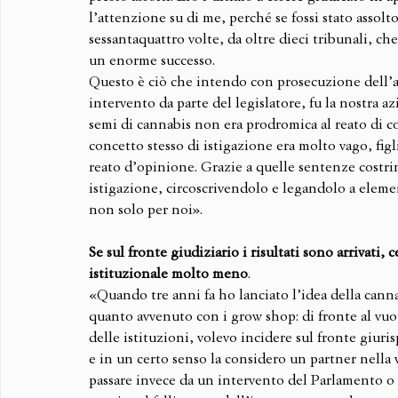
l’attenzione su di me, perché se fossi stato assolt
sessantaquattro volte, da oltre dieci tribunali, ch
un enorme successo. 
Questo è ciò che intendo con prosecuzione dell’att
intervento da parte del legislatore, fu la nostra 
semi di cannabis non era prodromica al reato di co
concetto stesso di istigazione era molto vago, figli
reato d’opinione. Grazie a quelle sentenze costrin
istigazione, circoscrivendolo e legandolo a elemen
non solo per noi».
Se sul fronte giudiziario i risultati sono arrivati,
istituzionale molto meno
.
«Quando tre anni fa ho lanciato l’idea della canna
quanto avvenuto con i grow shop: di fronte al vuot
delle istituzioni, volevo incidere sul fronte giuri
e in un certo senso la considero un partner nella 
passare invece da un intervento del Parlamento o 