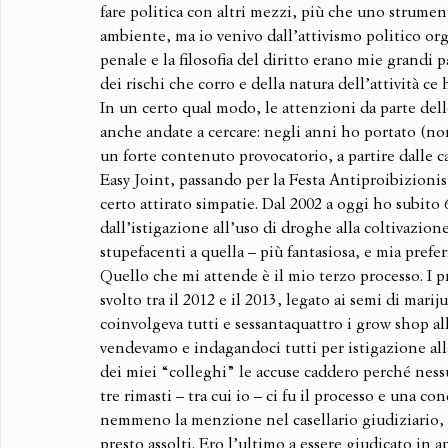
fare politica con altri mezzi, più che uno strument
ambiente, ma io venivo dall’attivismo politico org
penale e la filosofia del diritto erano mie grandi
dei rischi che corro e della natura dell’attività ce
In un certo qual modo, le attenzioni da parte dell
anche andate a cercare: negli anni ho portato (non
un forte contenuto provocatorio, a partire dalle 
Easy Joint, passando per la Festa Antiproibizionis
certo attirato simpatie. Dal 2002 a oggi ho subito
dall’istigazione all’uso di droghe alla coltivazion
stupefacenti a quella – più fantasiosa, e mia prefer
Quello che mi attende è il mio terzo processo. I pr
svolto tra il 2012 e il 2013, legato ai semi di mar
coinvolgeva tutti e sessantaquattro i grow shop all
vendevamo e indagandoci tutti per istigazione all
dei miei “colleghi” le accuse caddero perché nessu
tre rimasti – tra cui io – ci fu il processo e una
nemmeno la menzione nel casellario giudiziario, p
presto assolti. Ero l’ultimo a essere giudicato in