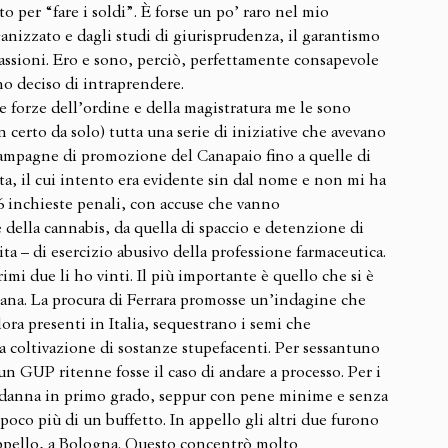
o per “fare i soldi”. È forse un po’ raro nel mio 
anizzato e dagli studi di giurisprudenza, il garantismo 
 passioni. Ero e sono, perciò, perfettamente consapevole 
 ho deciso di intraprendere. 
e forze dell’ordine e della magistratura me le sono 
 certo da solo) tutta una serie di iniziative che avevano 
campagne di promozione del Canapaio fino a quelle di 
ta, il cui intento era evidente sin dal nome e non mi ha 
 6 inchieste penali, con accuse che vanno 
e della cannabis, da quella di spaccio e detenzione di 
ita – di esercizio abusivo della professione farmaceutica. 
imi due li ho vinti. Il più importante è quello che si è 
ijuana. La procura di Ferrara promosse un’indagine che 
ora presenti in Italia, sequestrano i semi che 
a coltivazione di sostanze stupefacenti. Per sessantuno 
n GUP ritenne fosse il caso di andare a processo. Per i 
 condanna in primo grado, seppur con pene minime e senza 
oco più di un buffetto. In appello gli altri due furono 
 appello, a Bologna. Questo concentrò molto 