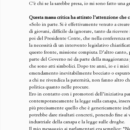
C’è chi se la sarebbe presa, io mi sono fatto una gr
Questa massa critica ha attirato l’attenzione che c
«Solo in parte. Si è effettivamente venuto a crear
di giovani, difficile da ignorare, tanto da ricevere
poi del Presidente Conte, che nella conferenza s
la necessità di un intervento legislativo chiarifica
questo fronte, missione compiuta. D’altro canto, p
parte del Governo né da parte della maggioranza p
che sono atti simbolici. Dopo tre anni, io e i mie
emendamento inevitabilmente bocciato o espunto. 
a chi ne rivendica la paternità, non fanno altro ch
politica quanto nelle procure. 
Ero in contatto con i promotori dell’iniziativa 
contemporaneamente la legge sulla canapa, insere
più precisamente quello che è genericamente indi
potrebbe dare risultati concreti, ponendo fine ai va
industriale della canapa e la legge sulle droghe. 
Il mio messaggio ai parlamentari era semplice: “N