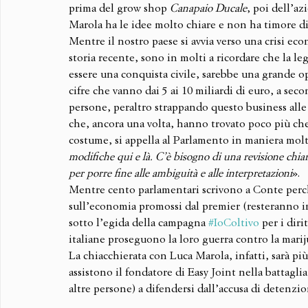
prima del grow shop 
Canapaio Ducale
, poi dell’az
Marola ha le idee molto chiare e non ha timore di
Mentre il nostro paese si avvia verso una crisi ec
storia recente, sono in molti a ricordare che la leg
essere una conquista civile, sarebbe una grande op
cifre che vanno dai 5 ai 10 miliardi di euro, a sec
persone, peraltro strappando questo business alle
che, ancora una volta, hanno trovato poco più che
costume, si appella al Parlamento in maniera molt
modifiche qui e là. C’è bisogno di una revisione chiar
per porre fine alle ambiguità e alle interpretazioni
».
Mentre cento parlamentari scrivono a Conte perché
sull’economia promossi dal premier (resteranno in
sotto l’egida della campagna 
#IoColtivo
 per i dir
italiane proseguono la loro guerra contro la marij
La chiacchierata con Luca Marola, infatti, sarà più 
assistono il fondatore di Easy Joint nella battagl
altre persone) a difendersi dall’accusa di detenzio