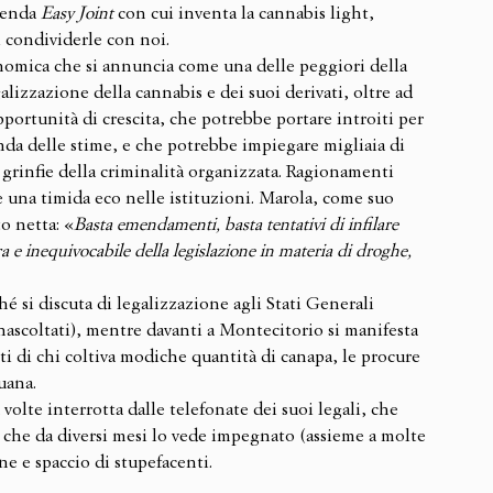
ienda 
Easy Joint
 con cui inventa la cannabis light, 
 condividerle con noi.
onomica che si annuncia come una delle peggiori della 
alizzazione della cannabis e dei suoi derivati, oltre ad 
portunità di crescita, che potrebbe portare introiti per 
onda delle stime, e che potrebbe impiegare migliaia di 
 grinfie della criminalità organizzata. Ragionamenti 
 una timida eco nelle istituzioni. Marola, come suo 
o netta: «
Basta emendamenti, basta tentativi di infilare 
a e inequivocabile della legislazione in materia di droghe, 
 si discuta di legalizzazione agli Stati Generali 
ascoltati), mentre davanti a Montecitorio si manifesta 
itti di chi coltiva modiche quantità di canapa, le procure 
uana.
volte interrotta dalle telefonate dei suoi legali, che 
ia che da diversi mesi lo vede impegnato (assieme a molte 
ne e spaccio di stupefacenti.