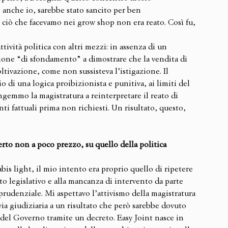
o anche io, sarebbe stato sancito per ben 
e ciò che facevamo nei grow shop non era reato. Così fu, 
ività politica con altri mezzi: in assenza di un 
azione “di sfondamento” a dimostrare che la vendita di 
ltivazione, come non sussisteva l’istigazione. Il 
o di una logica proibizionista e punitiva, ai limiti del 
gemmo la magistratura a reinterpretare il reato di 
ti fattuali prima non richiesti. Un risultato, questo, 
 certo non a poco prezzo, su quello della politica 
bis light, il mio intento era proprio quello di ripetere 
o legislativo e alla mancanza di intervento da parte 
sprudenziale. Mi aspettavo l’attivismo della magistratura 
via giudiziaria a un risultato che però sarebbe dovuto 
del Governo tramite un decreto. Easy Joint nasce in 