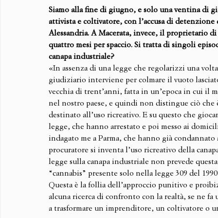
Siamo alla fine di giugno, e solo una ventina di gio
attivista e coltivatore, con l’accusa di detenzione 
Alessandria. A Macerata, invece, il proprietario d
quattro mesi per spaccio. Si tratta di singoli episo
canapa industriale?
«In assenza di una legge che regolarizzi una volta 
giudiziario interviene per colmare il vuoto lasciat
vecchia di trent’anni, fatta in un’epoca in cui il 
nel nostro paese, e quindi non distingue ciò che è 
destinato all’uso ricreativo. E su questo che giocan
legge, che hanno arrestato e poi messo ai domici
indagato me a Parma, che hanno già condannato a
procuratore si inventa l’uso ricreativo della canapa
legge sulla canapa industriale non prevede questa 
“cannabis” presente solo nella legge 309 del 1990,
Questa è la follia dell’approccio punitivo e proibiz
alcuna ricerca di confronto con la realtà, se ne fa
a trasformare un imprenditore, un coltivatore o u