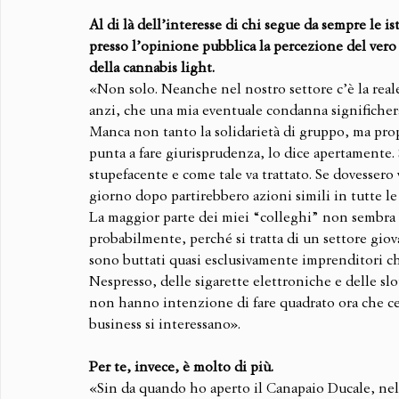
Al di là dell’interesse di chi segue da sempre le 
presso l’opinione pubblica la percezione del vero 
della cannabis light. 
«Non solo. Neanche nel nostro settore c’è la rea
anzi, che una mia eventuale condanna significher
Manca non tanto la solidarietà di gruppo, ma prop
punta a fare giurisprudenza, lo dice apertamente. 
stupefacente e come tale va trattato. Se dovessero v
giorno dopo partirebbero azioni simili in tutte le 
La maggior parte dei miei “colleghi” non sembra ca
probabilmente, perché si tratta di un settore giova
sono buttati quasi esclusivamente imprenditori c
Nespresso, delle sigarette elettroniche e delle sl
non hanno intenzione di fare quadrato ora che ce
business si interessano».
Per te, invece, è molto di più.
«Sin da quando ho aperto il Canapaio Ducale, nel