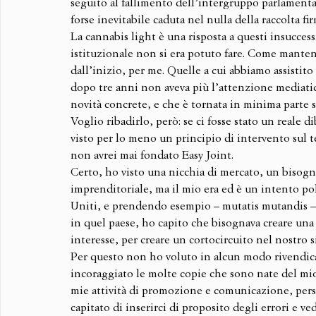
seguito al fallimento dell’intergruppo parlamentar
forse inevitabile caduta nel nulla della raccolta fi
La cannabis light è una risposta a questi insuccess
istituzionale non si era potuto fare. Come mantene
dall’inizio, per me. Quelle a cui abbiamo assistit
dopo tre anni non aveva più l’attenzione mediatica
novità concrete, e che è tornata in minima parte s
Voglio ribadirlo, però: se ci fosse stato un reale di
visto per lo meno un principio di intervento sul t
non avrei mai fondato Easy Joint.
Certo, ho visto una nicchia di mercato, un bisogno
imprenditoriale, ma il mio era ed è un intento po
Uniti, e prendendo esempio – mutatis mutandis – d
in quel paese, ho capito che bisognava creare una 
interesse, per creare un cortocircuito nel nostro 
Per questo non ho voluto in alcun modo rivendicare
incoraggiato le molte copie che sono nate del mio
mie attività di promozione e comunicazione, persin
capitato di inserirci di proposito degli errori e 