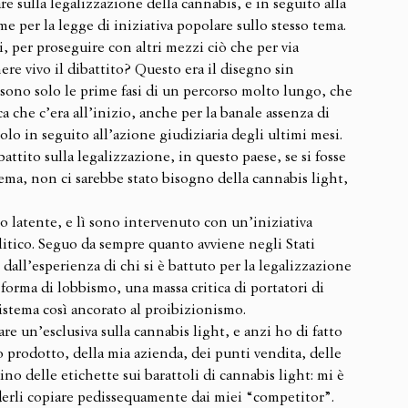
e sulla legalizzazione della cannabis, e in seguito alla 
rme per la legge di iniziativa popolare sullo stesso tema. 
i, per proseguire con altri mezzi ciò che per via 
re vivo il dibattito? Questo era il disegno sin 
o sono solo le prime fasi di un percorso molto lungo, che 
 che c’era all’inizio, anche per la banale assenza di 
olo in seguito all’azione giudiziaria degli ultimi mesi.
battito sulla legalizzazione, in questo paese, se si fosse 
ema, non ci sarebbe stato bisogno della cannabis light, 
 latente, e lì sono intervenuto con un’iniziativa 
litico. Seguo da sempre quanto avviene negli Stati 
all’esperienza di chi si è battuto per la legalizzazione 
forma di lobbismo, una massa critica di portatori di 
sistema così ancorato al proibizionismo.
 un’esclusiva sulla cannabis light, e anzi ho di fatto 
 prodotto, della mia azienda, dei punti vendita, delle 
o delle etichette sui barattoli di cannabis light: mi è 
vederli copiare pedissequamente dai miei “competitor”. 