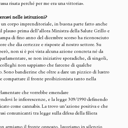
assa risata perché per me era una vittoria».
ercavi nelle istituzioni?
e un corpo imprenditoriale, in buona parte fatto anche 
 il plauso prima dell’allora Ministra della Salute Grillo e 
tampa di fino anno del dicembre scorso ha riconosciuto 
tore che dia certezze e risposte al nostro settore. Su 
erò, non si è poi vista alcuna azione concreta né da 
arlamentare, se non iniziative sporadiche, di singoli, 
i colleghi non sappiamo che farcene di qualche 
Sono bandierine che oltre a dare un pizzico di lustro 
e compattare il fronte proibizionista tanto nella 
parlamentare che vorrebbe emendare 
ndovi le infiorescenze, e la legge 309/1990 definendo 
cato come cannabis. La trovo un’azione positiva e che 
si comunicanti tra legge sulla difesa della filiera 
on armiamo il fronte opposto, lavoriamo in silenzio 