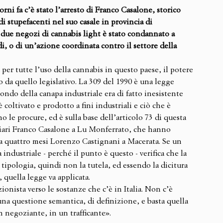
rni fa c’è stato l’arresto di Franco Casalone, storico 
di stupefacenti nel suo casale in provincia di 
i due negozi di cannabis light è stato condannato a 
di, o di un’azione coordinata contro il settore della 
per tutte l’uso della cannabis in questo paese, il potere 
o da quello legislativo. La 309 del 1990 è una legge 
mondo della canapa industriale era di fatto inesistente 
coltivato e prodotto a fini industriali e ciò che è 
o le procure, ed è sulla base dell’articolo 73 di questa 
liari Franco Casalone a Lu Monferrato, che hanno 
 quattro mesi Lorenzo Castignani a Macerata. Se un 
 industriale - perché il punto è questo - verifica che la 
tipologia, quindi non la tutela, ed essendo la dicitura 
 quella legge va applicata. 
ionista verso le sostanze che c’è in Italia. Non c’è 
 una questione semantica, di definizione, e basta quella 
n negoziante, in un trafficante».