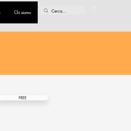
e
Chi siamo
FREE