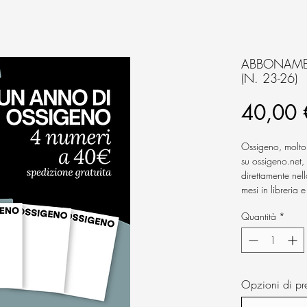
ABBONAME
(N. 23-26)
40,00 
Ossigeno, molto pi
su ossigeno.net, 
direttamente nell
mesi in libreria 
Quantità
*
Il nostro punto d
People, un invit
leggete, perché 
giusto.
Opzioni di pr
Ossigeno, la riv
Quattro numeri,