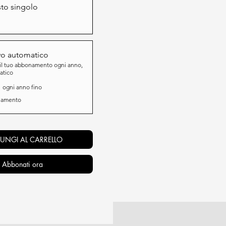
to singolo
€
ento parte dal numero 23, in
 2026.
vo automatico
il tuo abbonamento ogni anno,
atico
€
ogni anno fino
llamento
UNGI AL CARRELLO
Abbonati ora