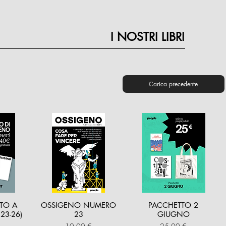
I NOSTRI LIBRI
Carica precedente
TO A
OSSIGENO NUMERO
PACCHETTO 2
23-26)
23
GIUGNO
Prezzo
Prezzo