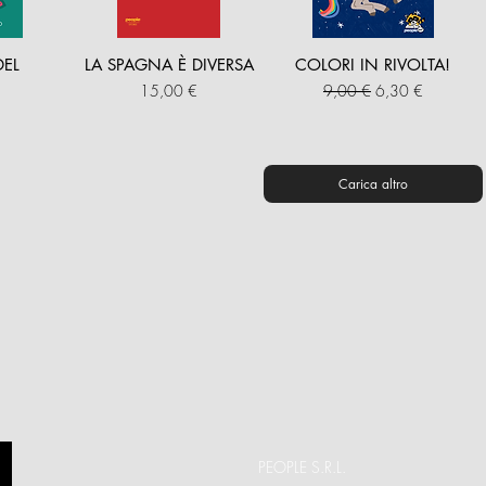
DEL
LA SPAGNA È DIVERSA
COLORI IN RIVOLTA!
Prezzo
Prezzo regolare
Prezzo scontato
15,00 €
9,00 €
6,30 €
Carica altro
PEOPLE S.R.L.