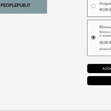
Acquis
incluse.
40,00 
Questo abbonam
uscita a giugno
Rinno
Rinnova 
in autom
40,00 
all'annu
AGGI