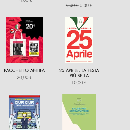
14,00 €
Prezzo regolare
Prezzo scontato
9,00 €
6,30 €
PACCHETTO ANTIFA
25 APRILE, LA FESTA
PIÙ BELLA
Prezzo
20,00 €
Prezzo
10,00 €