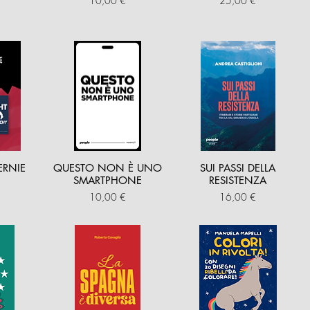
10,00 €
25,00 €
ERNIE
QUESTO NON È UNO
SUI PASSI DELLA
SMARTPHONE
RESISTENZA
Prezzo
Prezzo
10,00 €
16,00 €