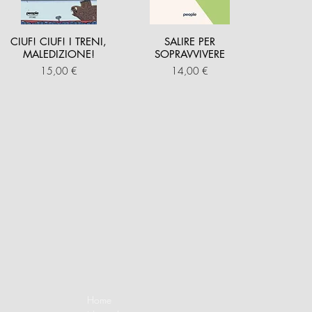
CIUF! CIUF! I TRENI,
SALIRE PER
MALEDIZIONE!
SOPRAVVIVERE
Prezzo
Prezzo
15,00 €
14,00 €
Home