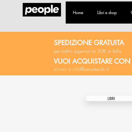
Home
Libri e shop
SPEDIZIONE GRATUITA
per ordini superiori ai 30€ in Italia
VUOI ACQUISTARE CON
scrivici a
info@peoplepub.it
LIBRI