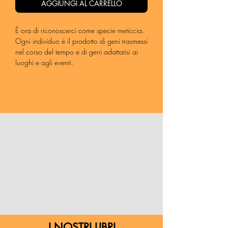
AGGIUNGI AL CARRELLO
È ora di riconoscerci come specie meticcia.
Ogni individuo è il prodotto di geni trasmessi
nel corso del tempo e di geni adattatisi ai
luoghi e agli eventi.
Nel lungo periodo si sono sovrapposte e
incrociate migrazioni da e verso più
direzioni. Non si tratta di emigrazioni solo
umane, non si tratta mai di immigrazioni
solitarie, vi sono sempre articolazioni
ambientali ed economiche. In parallelo,
stratificazioni genetiche, biologiche, culturali
hanno reso ogni ecosistema
antropologicamente meticcio. Ogni
individuo è un mosaico genetico a sé stante,
forse nessuno è propriamente “autoctono”.
Il volume esamina le migrazioni vegetali e
animali, quelle umane dallo stanziamento di
Homo sapiens alle migrazioni forzate dal
clima e dai conflitti, per poi approfondire la
I NOSTRI LIBRI