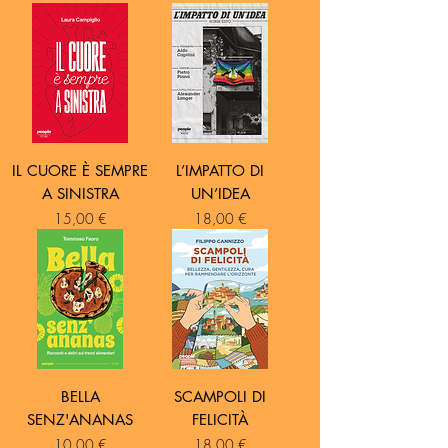
IL CUORE È SEMPRE
L’IMPATTO DI
A SINISTRA
UN’IDEA
Prezzo
Prezzo
15,00 €
18,00 €
BELLA
SCAMPOLI DI
SENZ'ANANAS
FELICITÀ
Prezzo
Prezzo
10,00 €
18,00 €