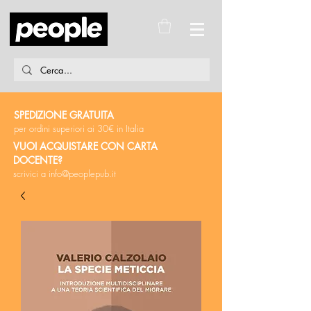
SPEDIZIONE GRATUITA
per ordini superiori ai 30€ in Italia
VUOI ACQUISTARE CON CARTA
DOCENTE?
scrivici a
info@peoplepub.it