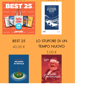
BEST 25
LO STUPORE DI UN
TEMPO NUOVO
Prezzo
40,00 €
Prezzo
5,00 €
INCANTO DI
BABBO
NATALE
PATRIMONIALE
Prezzo
Prezzo