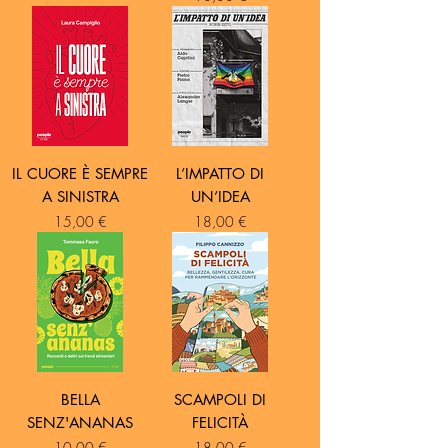
IL CUORE È SEMPRE
L’IMPATTO DI
A SINISTRA
UN’IDEA
Prezzo
Prezzo
15,00 €
18,00 €
BELLA
SCAMPOLI DI
SENZ'ANANAS
FELICITÀ
Prezzo
Prezzo
10,00 €
18,00 €