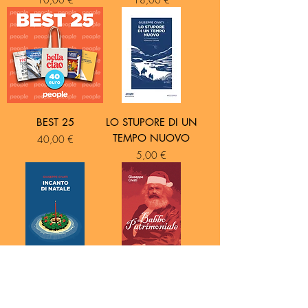
BEST 25
LO STUPORE DI UN
TEMPO NUOVO
Prezzo
40,00 €
Prezzo
5,00 €
INCANTO DI
BABBO
NATALE
PATRIMONIALE