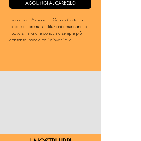
AGGIUNGI AL CARRELLO
Non è solo Alexandria Ocasio-Cortez a
rappresentare nelle istituzioni americane la
nuova sinistra che conquista sempre più
consenso, specie tra i giovani e le
minoranze d’oltreoceano. Ilhan Omar,
Rashida Tlaib e Ayanna Pressley sono
entrate con lei al Congresso grazie alla Blue
Wave che nel 2018 ha visto i democratici
conquistare la maggioranza alla House of
Representatives. Da allora hanno lavorato
assieme alla deputata del Bronx per portare
le istanze della sinistra dalle strade al
palazzo, nel solco della storia del
progressismo americano. Sono state
ribattezzate “The Squad”, ‘la squadra’.
In questo libro, Francesco Foti racconta le
storie, le idee, lo stile di queste quattro
donne che stanno cambiando il volto della
politica Usa, offrendo a Biden e ai