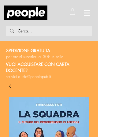
SPEDIZIONE GRATUITA
per ordini superiori ai 30€ in Italia
VUOI ACQUISTARE CON CARTA
DOCENTE?
scrivici a
info@peoplepub.it