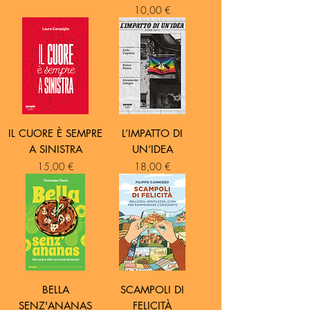
Prezzo
10,00 €
IL CUORE È SEMPRE
L’IMPATTO DI
A SINISTRA
UN’IDEA
Prezzo
Prezzo
15,00 €
18,00 €
BELLA
SCAMPOLI DI
SENZ'ANANAS
FELICITÀ