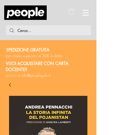
SPEDIZIONE GRATUITA
per ordini superiori ai 30€ in Italia
VUOI ACQUISTARE CON CARTA
DOCENTE?
scrivici a
info@peoplepub.it