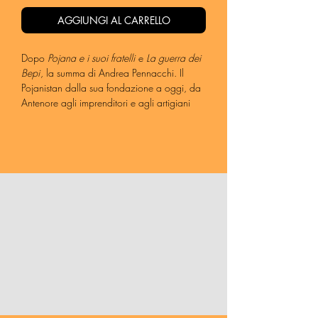
AGGIUNGI AL CARRELLO
Dopo
Pojana e i suoi fratelli
e
La guerra dei
Bepi
, la summa di Andrea Pennacchi. Il
Pojanistan dalla sua fondazione a oggi, da
Antenore agli imprenditori e agli artigiani
che si muovono per le lande di un Veneto
immaginario, indefinito, anzi infinito. Un
eterno in perpetuo divenire, tra leggende e
storie vere
–
leggende che paiono storie
vere e storie vere che paiono leggende.
Andrea Pennacchi torna ai suoi personaggi
più cari e “familiari” per proiettarli sul corso
storico, in un libro impegnativo, tra l’osteria
e il teatro, il capannone e una sagra. Dalle
golene ai Monti Lessini, dai Colli Euganei
alle lagune, tutto si muove e tutto è
eternamente immobile. E la storia ci parla
–
anzi, ci urla
–
dell’attualità, con un sapiente
gioco linguistico che ha già avuto modo di