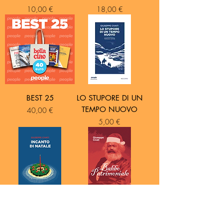
Prezzo
Prezzo
10,00 €
18,00 €
BEST 25
LO STUPORE DI UN
TEMPO NUOVO
Prezzo
40,00 €
Prezzo
5,00 €
INCANTO DI
BABBO
NATALE
PATRIMONIALE