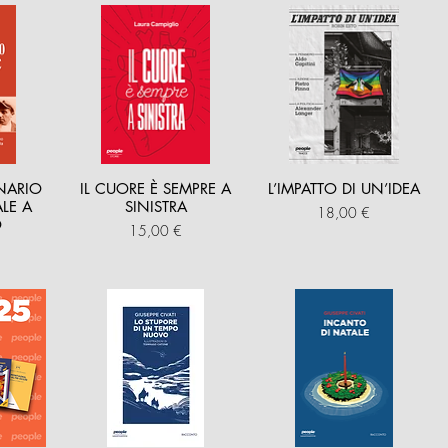
NARIO
IL CUORE È SEMPRE A
L’IMPATTO DI UN’IDEA
LE A
SINISTRA
Prezzo
18,00 €
O
Prezzo
15,00 €