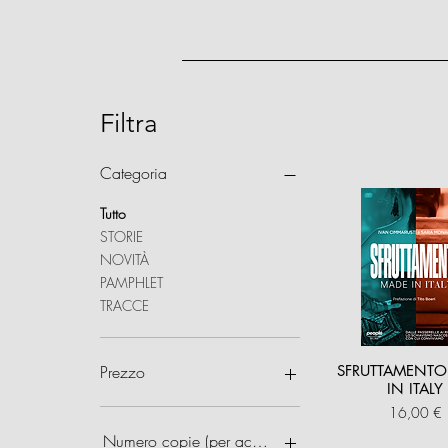
Filtra
Categoria
Tutto
STORIE
NOVITÀ
PAMPHLET
TRACCE
Prezzo
SFRUTTAMENTO
IN ITALY
Prezzo
16,00 €
5 €
100 €
Numero copie (per acquisti multipli)