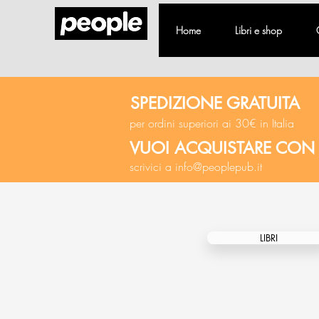
Home
Libri e shop
SPEDIZIONE GRATUITA
per ordini superiori ai 30€ in Italia
VUOI ACQUISTARE CON
scrivici a
info@peoplepub.it
LIBRI