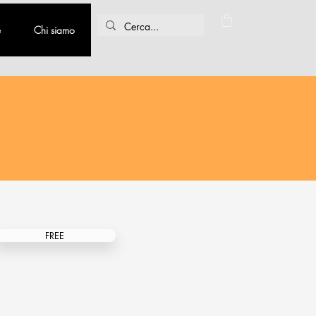
e
Chi siamo
FREE