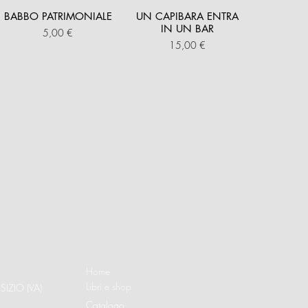
BABBO PATRIMONIALE
UN CAPIBARA ENTRA
IN UN BAR
Prezzo
5,00 €
Prezzo
15,00 €
Home
Libri e shop
SIZIO (VA)
Catalogo