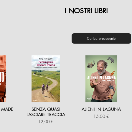
I NOSTRI LIBRI
Carica precedente
 MADE
SENZA QUASI
ALIENI IN LAGUNA
LASCIARE TRACCIA
Prezzo
15,00 €
Prezzo
12,00 €