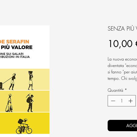
SENZA PIÙ 
10,00 
La nuova econom
diventata "econom
si fanno "per aiut
tempo. Chi svolg
raccontato dalle
Quantità
*
felice di impiega
questo modo. No
opportunità. È 
non sarebbe mai
crisi.
AGGI
Davide Serafin - 
economiche e del