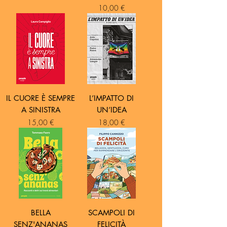
Prezzo
10,00 €
IL CUORE È SEMPRE
L’IMPATTO DI
A SINISTRA
UN’IDEA
Prezzo
Prezzo
15,00 €
18,00 €
BELLA
SCAMPOLI DI
SENZ'ANANAS
FELICITÀ