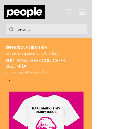
SPEDIZIONE GRATUITA
per ordini superiori ai 30€ in Italia
VUOI ACQUISTARE CON CARTA
DOCENTE?
scrivici a
info@peoplepub.it