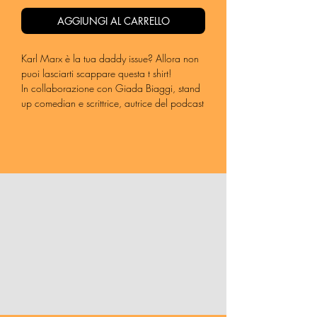
AGGIUNGI AL CARRELLO
Karl Marx è la tua daddy issue? Allora non
puoi lasciarti scappare questa t shirt!
In collaborazione con Giada Biaggi, stand
up comedian e scrittrice, autrice del podcast
DADDY ISSUE:
https://lnkfi.re/DADDYISSUE
«Karl Marx è il tuo daddy issue? Beh,
congratulazioni. Sei a un passo dall'urlare
plusvalore durante il sesso e dal considerare
il ghosting una metafora del feticismo della
merce.
Questa t-shirt è per te, intellettuale in crisi che
sogna la rivoluzione ma ha paura di
chiamare al telefono per disdire un
abbonamento.
In collaborazione con Giada Biaggi, stand-
up comedian, scrittrice e autrice del podcast