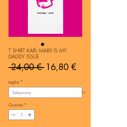
T SHIRT KARL MARX IS MY
DADDY ISSUE
Prezzo
Prezzo
 24,00 € 
16,80 €
regolare
scontato
taglia
*
Quantità
*