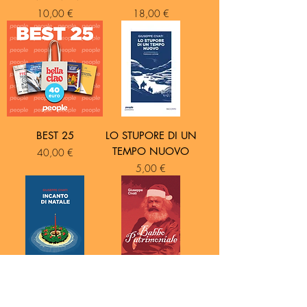
Prezzo
Prezzo
10,00 €
18,00 €
BEST 25
LO STUPORE DI UN
TEMPO NUOVO
Prezzo
40,00 €
Prezzo
5,00 €
INCANTO DI
BABBO
NATALE
PATRIMONIALE