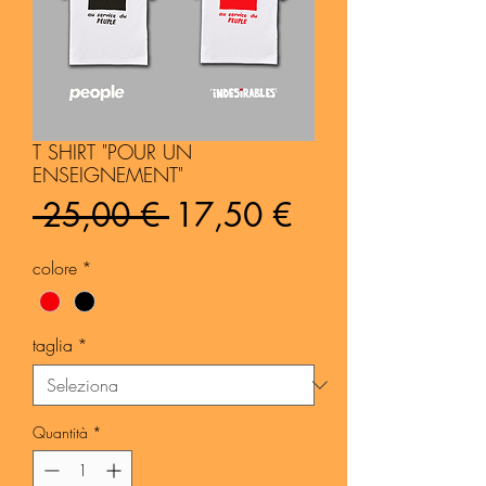
T SHIRT "POUR UN
ENSEIGNEMENT"
Prezzo
Prezzo
 25,00 € 
17,50 €
regolare
scontato
colore
*
taglia
*
Quantità
*