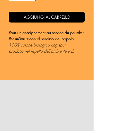
AGGIUNGI AL CARRELLO
Pour un enseignement au service du peuple -
Per un'istruzione al servizio del popolo
100% cotone biologico ring spun,
prodotto nel rispetto dell'ambiente e di
lavoratrici e lavoratori.
ARTICOLO 33
L'arte e la scienza sono libere e libero ne è
l'insegnamento. La Repubblica detta le
norme generali sull'istruzione ed istituisce
scuole statali per tutti gli ordini e gradi. Enti e
privati hanno il diritto di istituire scuole ed
istituti di educazione, senza oneri per lo
Stato.
ARTICOLO 34
La scuola è aperta a tutti. L'istruzione
inferiore, impartita per almeno otto anni, è