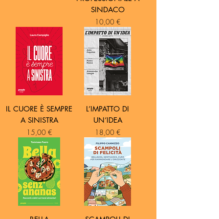
SINDACO
Prezzo
10,00 €
IL CUORE È SEMPRE
L’IMPATTO DI
A SINISTRA
UN’IDEA
Prezzo
Prezzo
15,00 €
18,00 €