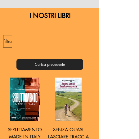
obbligatoria e gratuita. I capaci e meritevoli,
anche se privi di mezzi, hanno diritto di
I NOSTRI LIBRI
raggiungere i gradi più alti degli studi.
Filtra
Carica precedente
SFRUTTAMENTO
SENZA QUASI
MADE IN ITALY
LASCIARE TRACCIA