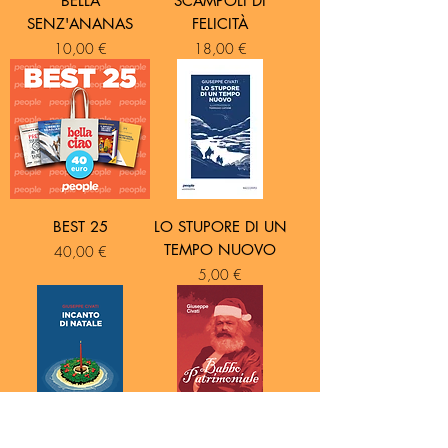
BELLA
SCAMPOLI DI
SENZ'ANANAS
FELICITÀ
Prezzo
Prezzo
10,00 €
18,00 €
BEST 25
LO STUPORE DI UN
TEMPO NUOVO
Prezzo
40,00 €
Prezzo
5,00 €