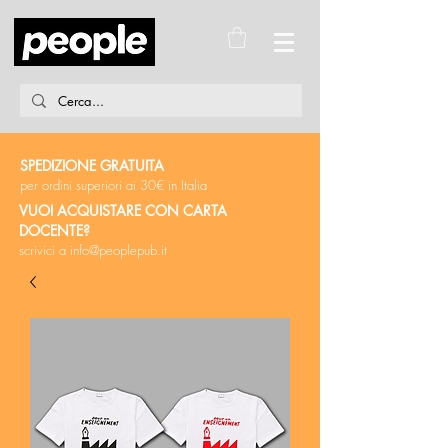
SPEDIZIONE GRATUITA
per ordini superiori ai 30€ in Italia
VUOI ACQUISTARE CON CARTA
DOCENTE?
scrivici a
info@peoplepub.it