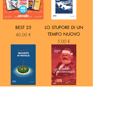
BEST 25
LO STUPORE DI UN
TEMPO NUOVO
Prezzo
40,00 €
Prezzo
5,00 €
INCANTO DI
BABBO
NATALE
PATRIMONIALE
Prezzo
Prezzo
5,00 €
5,00 €