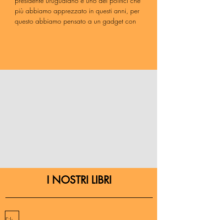
presidente uruguaiano è uno dei politici che
più abbiamo apprezzato in questi anni, per
questo abbiamo pensato a un gadget con
due delle sue citazioni che più preferiamo,
da portare sempre con voi.
I NOSTRI LIBRI