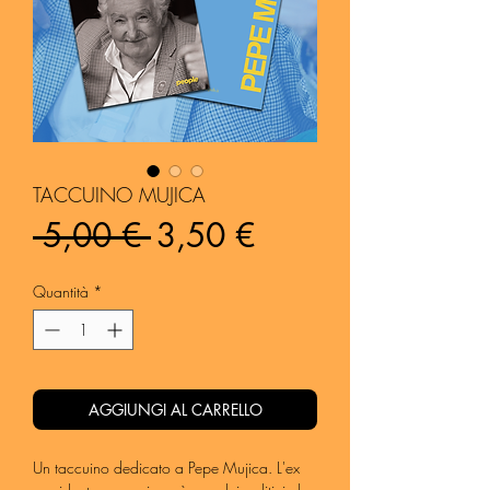
TACCUINO MUJICA
Prezzo
Prezzo
 5,00 € 
3,50 €
regolare
scontato
Quantità
*
AGGIUNGI AL CARRELLO
Un taccuino dedicato a Pepe Mujica. L'ex