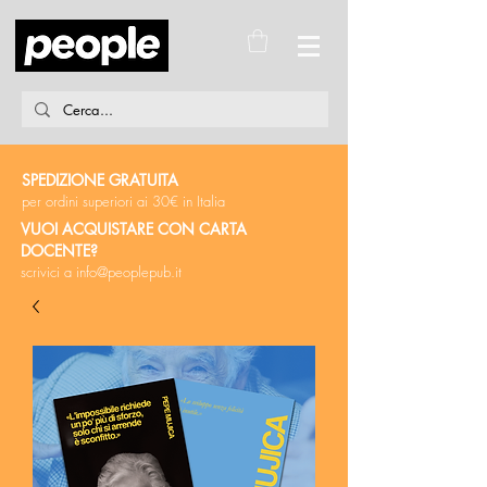
SPEDIZIONE GRATUITA
per ordini superiori ai 30€ in Italia
VUOI ACQUISTARE CON CARTA
DOCENTE?
scrivici a
info@peoplepub.it