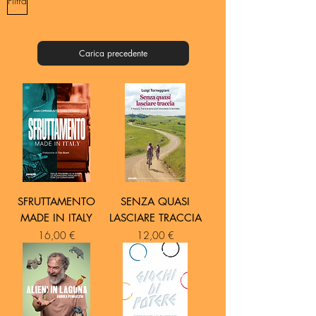
Filtra
Carica precedente
SFRUTTAMENTO
SENZA QUASI
MADE IN ITALY
LASCIARE TRACCIA
Prezzo
Prezzo
16,00 €
12,00 €