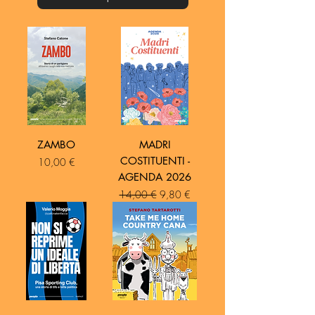
ZAMBO
MADRI
COSTITUENTI -
Prezzo
10,00 €
AGENDA 2026
Prezzo regolare
Prezzo scontato
14,00 €
9,80 €