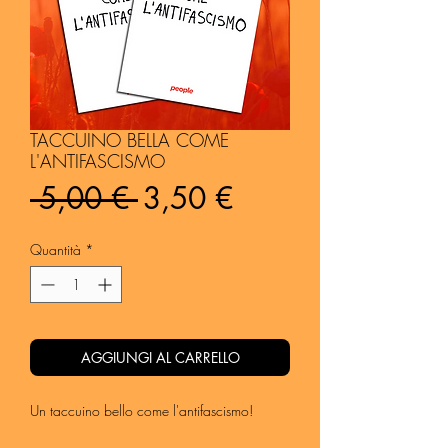
TACCUINO BELLA COME
L'ANTIFASCISMO
Prezzo
Prezzo
 5,00 € 
3,50 €
regolare
scontato
Quantità
*
AGGIUNGI AL CARRELLO
Un taccuino bello come l'antifascismo!