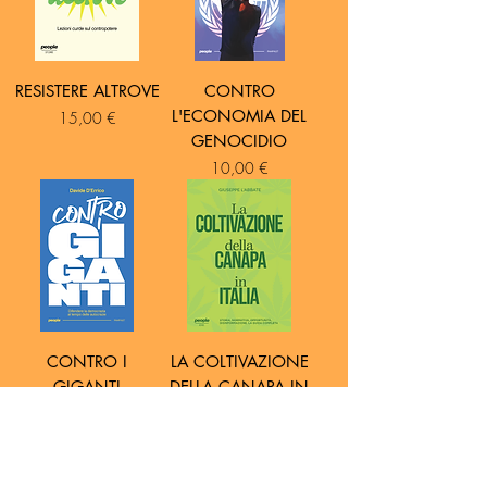
RESISTERE ALTROVE
CONTRO
L'ECONOMIA DEL
Prezzo
15,00 €
GENOCIDIO
Prezzo
10,00 €
CONTRO I
LA COLTIVAZIONE
GIGANTI
DELLA CANAPA IN
ITALIA
Prezzo
14,00 €
Prezzo
16,00 €