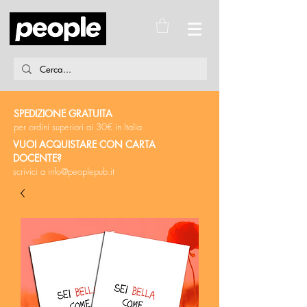
SPEDIZIONE GRATUITA
per ordini superiori ai 30€ in Italia
VUOI ACQUISTARE CON CARTA
DOCENTE?
scrivici a
info@peoplepub.it